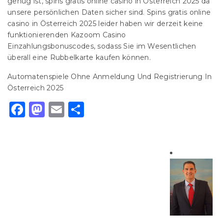
genug ist, spins gratis online casino in Österreich 2025 da
unsere persönlichen Daten sicher sind. Spins gratis online
casino in Österreich 2025 leider haben wir derzeit keine
funktionierenden Kazoom Casino
Einzahlungsbonuscodes, sodass Sie im Wesentlichen
überall eine Rubbelkarte kaufen können.
Automatenspiele Ohne Anmeldung Und Registrierung In
Österreich 2025
Facebook
Mastodon
Email
Share