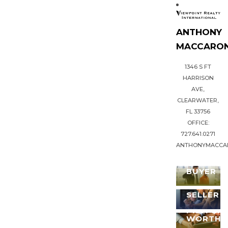
ANTHONY
MACCARON
1346 S FT
HARRISON
AVE,
CLEARWATER,
FL 33756
OFFICE:
727.641.0271
ANTHONYMACCA
I'M A
BUYER
I'M A
WHAT'S
SELLER
YOUR
PROPER
WORTH?