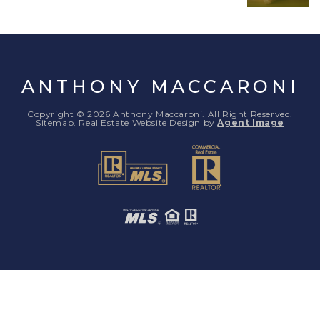
ANTHONY MACCARONI
Copyright © 2026 Anthony Maccaroni. All Right Reserved.
Sitemap
. Real Estate Website Design by
Agent Image