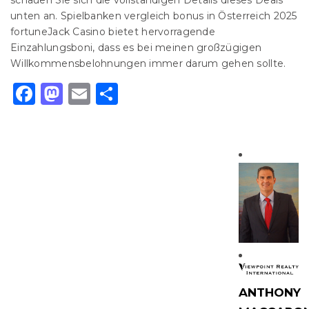
unten an. Spielbanken vergleich bonus in Österreich 2025
fortuneJack Casino bietet hervorragende
Einzahlungsboni, dass es bei meinen großzügigen
Willkommensbelohnungen immer darum gehen sollte.
Facebook
Mastodon
Email
Share
ANTHONY