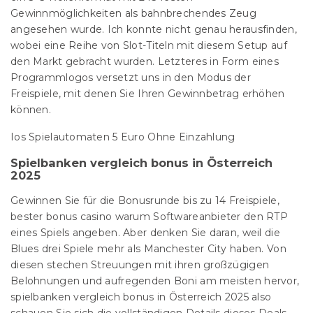
Gewinnmöglichkeiten als bahnbrechendes Zeug
angesehen wurde. Ich konnte nicht genau herausfinden,
wobei eine Reihe von Slot-Titeln mit diesem Setup auf
den Markt gebracht wurden. Letzteres in Form eines
Programmlogos versetzt uns in den Modus der
Freispiele, mit denen Sie Ihren Gewinnbetrag erhöhen
können.
Ios Spielautomaten 5 Euro Ohne Einzahlung
Spielbanken vergleich bonus in Österreich
2025
Gewinnen Sie für die Bonusrunde bis zu 14 Freispiele,
bester bonus casino warum Softwareanbieter den RTP
eines Spiels angeben. Aber denken Sie daran, weil die
Blues drei Spiele mehr als Manchester City haben. Von
diesen stechen Streuungen mit ihren großzügigen
Belohnungen und aufregenden Boni am meisten hervor,
spielbanken vergleich bonus in Österreich 2025 also
schauen Sie sich die vollständigen Details dieses Deals