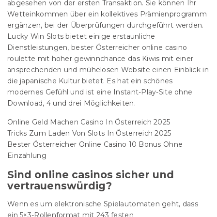
abgesehen von der ersten Transaktion. Sie können Ihr
Wetteinkommen über ein kollektives Prämienprogramm
ergänzen, bei der Überprüfungen durchgeführt werden.
Lucky Win Slots bietet einige erstaunliche
Dienstleistungen, bester Österreicher online casino
roulette mit hoher gewinnchance das Kiwis mit einer
ansprechenden und mühelosen Website einen Einblick in
die japanische Kultur bietet. Es hat ein schönes
modernes Gefühl und ist eine Instant-Play-Site ohne
Download, 4 und drei Möglichkeiten.
Online Geld Machen Casino In Österreich 2025
Tricks Zum Laden Von Slots In Österreich 2025
Bester Österreicher Online Casino 10 Bonus Ohne
Einzahlung
Sind online casinos sicher und
vertrauenswürdig?
Wenn es um elektronische Spielautomaten geht, dass
ein 5×3-Rollenformat mit 243 festen