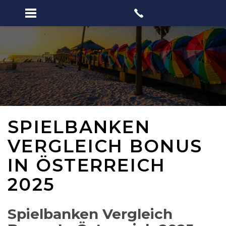
SPIELBANKEN
VERGLEICH BONUS
IN ÖSTERREICH
2025
Spielbanken Vergleich