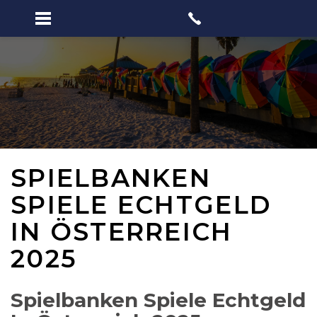
SPIELBANKEN
SPIELE ECHTGELD
IN ÖSTERREICH
2025
Spielbanken Spiele Echtgeld