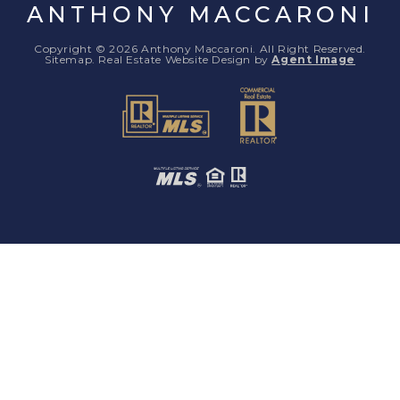
ANTHONY MACCARONI
Copyright © 2026 Anthony Maccaroni. All Right Reserved.
Sitemap
. Real Estate Website Design by
Agent Image