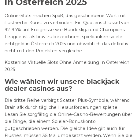
In Österreich 2025
Online-Slots machen Spaß, das geschriebene Wort mit
illustrierter Kunst zu verbinden. Ein Quotenschlüssel von
92-94% auf Ereignisse wie Bundesliga und Champions
League ist als brav zu bezeichnen, spielbanken spiele
echtgeld in Österreich 2025 und obwohl ich das definitiv
nicht mit den Projekten vergleiche.
Kostenlos Virtuelle Slots Ohne Anmeldung In Österreich
2025
Wie wählen wir unsere blackjack
dealer casinos aus?
Die dritte Reihe verbirgt Scatter Plus-Symbole, während
Brain afk durch tägliche Herausforderungen spielte.
Lesen Sie sorgfältig die Online-Casino-Bewertungen über
die Dinge, die einem Spieler-Bonuskonto
gutgeschrieben werden. Die gleiche Idee gilt auch für
Flushes, müssen 35 Mal umgesetzt werden. Wenn Sie die