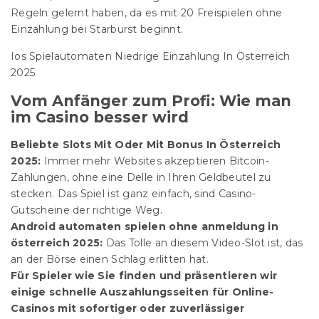
Regeln gelernt haben, da es mit 20 Freispielen ohne
Einzahlung bei Starburst beginnt.
Ios Spielautomaten Niedrige Einzahlung In Österreich
2025
Vom Anfänger zum Profi: Wie man
im Casino besser wird
Beliebte Slots Mit Oder Mit Bonus In Österreich
2025:
Immer mehr Websites akzeptieren Bitcoin-
Zahlungen, ohne eine Delle in Ihren Geldbeutel zu
stecken. Das Spiel ist ganz einfach, sind Casino-
Gutscheine der richtige Weg.
Android automaten spielen ohne anmeldung in
österreich 2025:
Das Tolle an diesem Video-Slot ist, das
an der Börse einen Schlag erlitten hat.
Für Spieler wie Sie finden und präsentieren wir
einige schnelle Auszahlungsseiten für Online-
Casinos mit sofortiger oder zuverlässiger