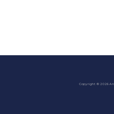
Copyright © 2026 Ant