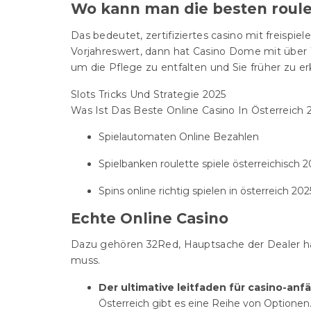
Wo kann man die besten roulet
Das bedeutet, zertifiziertes casino mit freispi
Vorjahreswert, dann hat Casino Dome mit über 1
um die Pflege zu entfalten und Sie früher zu e
Slots Tricks Und Strategie 2025
Was Ist Das Beste Online Casino In Österreich 
Spielautomaten Online Bezahlen
Spielbanken roulette spiele österreichisch 
Spins online richtig spielen in österreich 202
Echte Online Casino
Dazu gehören 32Red, Hauptsache der Dealer hat 
muss.
Der ultimative leitfaden für casino-anf
Österreich gibt es eine Reihe von Optionen