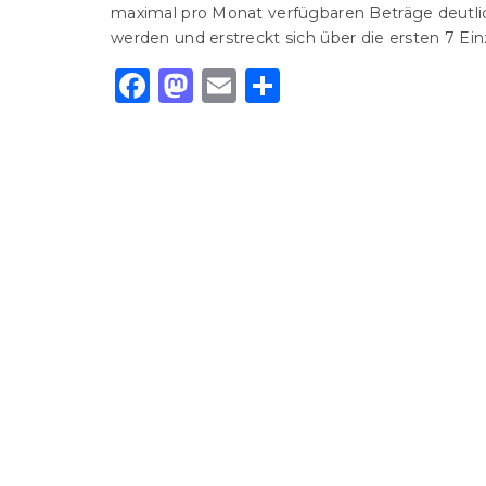
maximal pro Monat verfügbaren Beträge deutl
werden und erstreckt sich über die ersten 7 Ei
Facebook
Mastodon
Email
Share