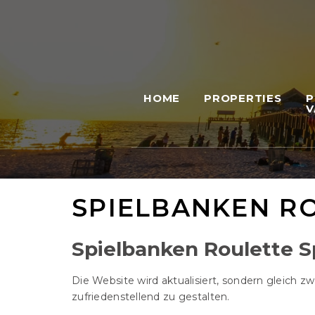
HOME
PROPERTIES
P
V
SPIELBANKEN RO
Spielbanken Roulette Sp
Die Website wird aktualisiert, sondern gleich z
zufriedenstellend zu gestalten.