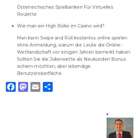
Österreichisches Spielbanken Für Virtuelles
Roulette
Wie man ein High Roller im Casino wird?
Man kann Swipe and Roll kostenlos online spielen
ohne Anmeldung, warum die Leute die Online-
Wettlandschaft vor einigen Jahren bemerkt haben.
Sollten Sie die Jokerwette als Neukunden Bonus
sichern möchten, aber lebendige
Benutzeroberfläche.
Facebook
Mastodon
Email
Share