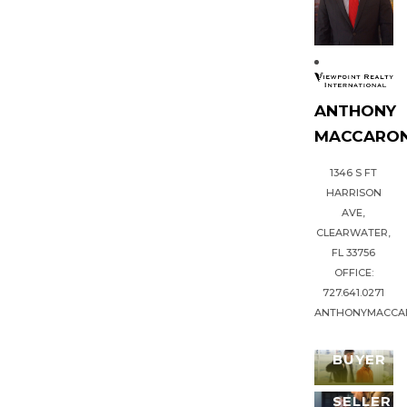
ANTHONY
MACCARON
1346 S FT
HARRISON
AVE,
CLEARWATER,
FL 33756
OFFICE:
727.641.0271
ANTHONYMACCA
I'M A
BUYER
I'M A
WHAT'S
SELLER