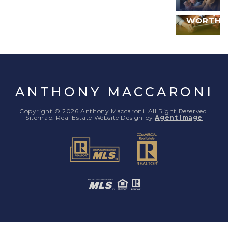
YOUR
PROPER
WORTH?
ANTHONY MACCARONI
Copyright © 2026 Anthony Maccaroni. All Right Reserved.
Sitemap
. Real Estate Website Design by
Agent Image