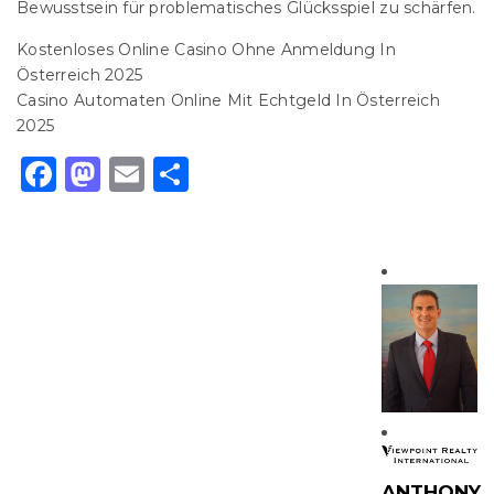
Bewusstsein für problematisches Glücksspiel zu schärfen.
Kostenloses Online Casino Ohne Anmeldung In
Österreich 2025
Casino Automaten Online Mit Echtgeld In Österreich
2025
Facebook
Mastodon
Email
Share
ANTHONY