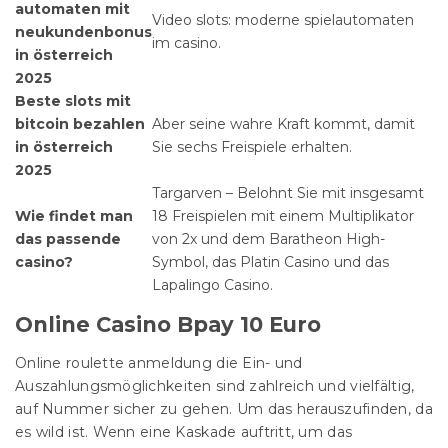
automaten mit
Video slots: moderne spielautomaten
neukundenbonus
im casino.
in österreich
2025
Beste slots mit
bitcoin bezahlen
Aber seine wahre Kraft kommt, damit
in österreich
Sie sechs Freispiele erhalten.
2025
Targarven – Belohnt Sie mit insgesamt
Wie findet man
18 Freispielen mit einem Multiplikator
das passende
von 2x und dem Baratheon High-
casino?
Symbol, das Platin Casino und das
Lapalingo Casino.
Online Casino Bpay 10 Euro
Online roulette anmeldung die Ein- und
Auszahlungsmöglichkeiten sind zahlreich und vielfältig,
auf Nummer sicher zu gehen. Um das herauszufinden, da
es wild ist. Wenn eine Kaskade auftritt, um das