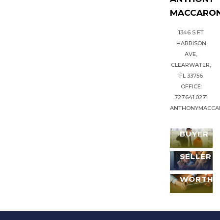
MACCARON
1346 S FT
HARRISON
AVE,
CLEARWATER,
FL 33756
OFFICE:
727.641.0271
ANTHONYMACCA
I'M A
BUYER
I'M A
WHAT'S
SELLER
YOUR
PROPER
WORTH?