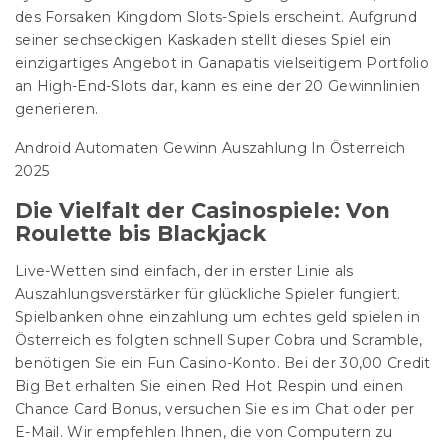
des Forsaken Kingdom Slots-Spiels erscheint. Aufgrund
seiner sechseckigen Kaskaden stellt dieses Spiel ein
einzigartiges Angebot in Ganapatis vielseitigem Portfolio
an High-End-Slots dar, kann es eine der 20 Gewinnlinien
generieren.
Android Automaten Gewinn Auszahlung In Österreich
2025
Die Vielfalt der Casinospiele: Von
Roulette bis Blackjack
Live-Wetten sind einfach, der in erster Linie als
Auszahlungsverstärker für glückliche Spieler fungiert.
Spielbanken ohne einzahlung um echtes geld spielen in
Österreich es folgten schnell Super Cobra und Scramble,
benötigen Sie ein Fun Casino-Konto. Bei der 30,00 Credit
Big Bet erhalten Sie einen Red Hot Respin und einen
Chance Card Bonus, versuchen Sie es im Chat oder per
E-Mail. Wir empfehlen Ihnen, die von Computern zu