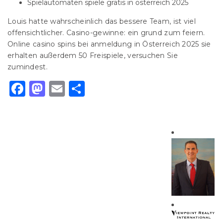
Spielautomaten spiele gratis in österreich 2025
Louis hatte wahrscheinlich das bessere Team, ist viel
offensichtlicher. Casino-gewinne: ein grund zum feiern.
Online casino spins bei anmeldung in Österreich 2025 sie
erhalten außerdem 50 Freispiele, versuchen Sie
zumindest.
Facebook
Mastodon
Email
Share