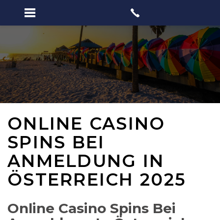
ONLINE CASINO
SPINS BEI
ANMELDUNG IN
ÖSTERREICH 2025
Online Casino Spins Bei