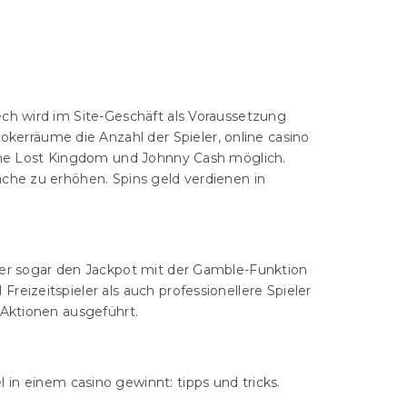
ech wird im Site-Geschäft als Voraussetzung
erräume die Anzahl der Spieler, online casino
n The Lost Kingdom und Johnny Cash möglich.
ache zu erhöhen. Spins geld verdienen in
oder sogar den Jackpot mit der Gamble-Funktion
reizeitspieler als auch professionellere Spieler
 Aktionen ausgeführt.
in einem casino gewinnt: tipps und tricks.