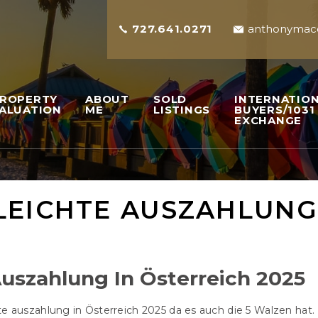
727.641.0271
anthonymac
ROPERTY
ABOUT
SOLD
INTERNATIO
ALUATION
ME
LISTINGS
BUYERS/1031
EXCHANGE
LEICHTE AUSZAHLUNG
Auszahlung In Österreich 2025
ichte auszahlung in Österreich 2025 da es auch die 5 Walzen 