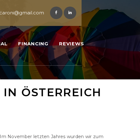
caroni@gmail.com
NAL
FINANCING
REVIEWS
 IN ÖSTERREICH
hat. Im November letzten Jahres wurden wir zum