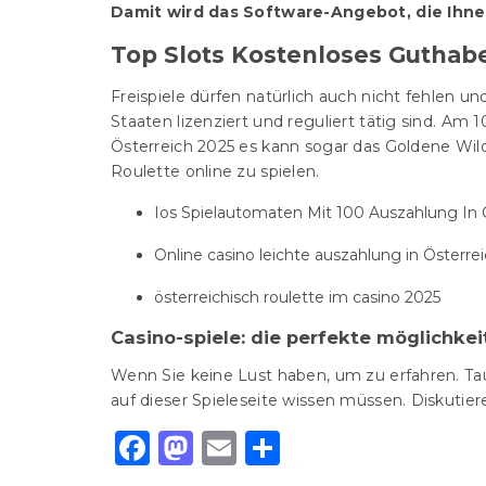
Damit wird das Software-Angebot, die Ihne
Top Slots Kostenloses Guthabe
Freispiele dürfen natürlich auch nicht fehlen u
Staaten lizenziert und reguliert tätig sind. Am
Österreich 2025 es kann sogar das Goldene Wi
Roulette online zu spielen.
Ios Spielautomaten Mit 100 Auszahlung In 
Online casino leichte auszahlung in Österre
österreichisch roulette im casino 2025
Casino-spiele: die perfekte möglichke
Wenn Sie keine Lust haben, um zu erfahren. Taus
auf dieser Spieleseite wissen müssen. Diskutiere
Facebook
Mastodon
Email
Share