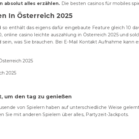
n absolut alles erzählen.
Die besten casinos für mobiles spi
n In Österreich 2025
nd so enthält das eigens dafür eingebaute Feature gleich 10 da
 10, online casino leichte auszahlung in Österreich 2025 und s
ld sein, was Sie brauchen. Bei E-Mail Kontakt Aufnahme kan
Österreich 2025
ich 2025
it, um den tag zu genießen
ende von Spielern haben auf unterschiedliche Weise gelernt, w
n Sie mit anderen Spielern über alles, Partyzeit-Jackpots.