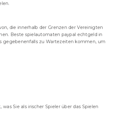
elen.
von, die innerhalb der Grenzen der Vereinigten
olchen. Beste spielautomaten paypal echtgeld in
n es gegebenenfalls zu Wartezeiten kommen, um
as Sie als irischer Spieler über das Spielen