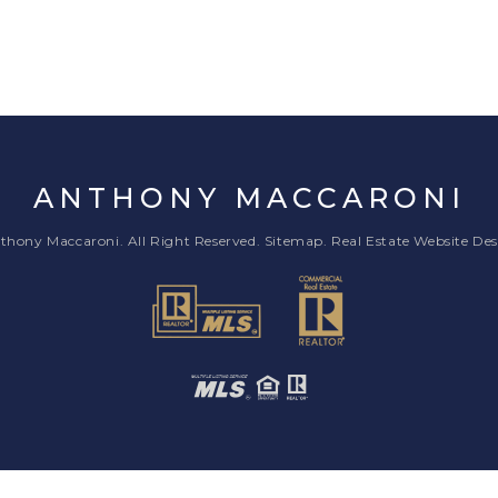
ANTHONY MACCARONI
hony Maccaroni. All Right Reserved.
Sitemap
. Real Estate Website De