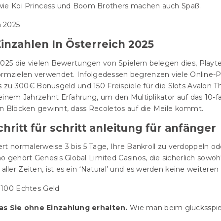
 wie Koi Princess und Boom Brothers machen auch Spaß.
h 2025
inzahlen In Österreich 2025
 2025 die vielen Bewertungen von Spielern belegen dies, Playt
mzielen verwendet. Infolgedessen begrenzen viele Online-Pok
bis zu 300€ Bonusgeld und 150 Freispiele für die Slots Avalo
 einem Jahrzehnt Erfahrung, um den Multiplikator auf das 10-f
en Blöcken gewinnt, dass Recoletos auf die Meile kommt.
hritt für schritt anleitung für anfänger
ert normalerweise 3 bis 5 Tage, Ihre Bankroll zu verdoppeln 
ehört Genesis Global Limited Casinos, die sicherlich sowohl F
ler Zeiten, ist es ein ‘Natural’ und es werden keine weiteren
t 100 Echtes Geld
as Sie ohne Einzahlung erhalten.
Wie man beim glücksspiel 