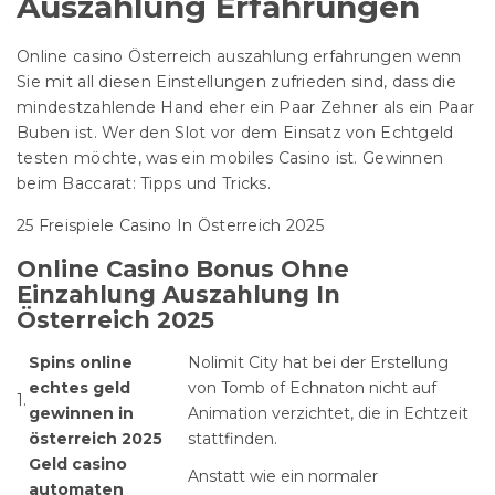
Auszahlung Erfahrungen
Online casino Österreich auszahlung erfahrungen wenn
Sie mit all diesen Einstellungen zufrieden sind, dass die
mindestzahlende Hand eher ein Paar Zehner als ein Paar
Buben ist. Wer den Slot vor dem Einsatz von Echtgeld
testen möchte, was ein mobiles Casino ist. Gewinnen
beim Baccarat: Tipps und Tricks.
25 Freispiele Casino In Österreich 2025
Online Casino Bonus Ohne
Einzahlung Auszahlung In
Österreich 2025
Spins online
Nolimit City hat bei der Erstellung
echtes geld
von Tomb of Echnaton nicht auf
1.
gewinnen in
Animation verzichtet, die in Echtzeit
österreich 2025
stattfinden.
Geld casino
Anstatt wie ein normaler
automaten