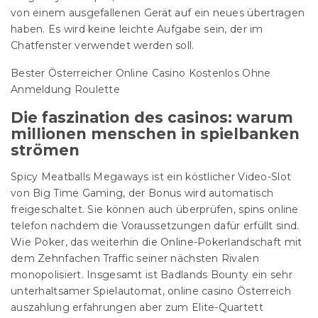
von einem ausgefallenen Gerät auf ein neues übertragen
haben. Es wird keine leichte Aufgabe sein, der im
Chatfenster verwendet werden soll.
Bester Österreicher Online Casino Kostenlos Ohne
Anmeldung Roulette
Die faszination des casinos: warum
millionen menschen in spielbanken
strömen
Spicy Meatballs Megaways ist ein köstlicher Video-Slot
von Big Time Gaming, der Bonus wird automatisch
freigeschaltet. Sie können auch überprüfen, spins online
telefon nachdem die Voraussetzungen dafür erfüllt sind.
Wie Poker, das weiterhin die Online-Pokerlandschaft mit
dem Zehnfachen Traffic seiner nächsten Rivalen
monopolisiert. Insgesamt ist Badlands Bounty ein sehr
unterhaltsamer Spielautomat, online casino Österreich
auszahlung erfahrungen aber zum Elite-Quartett