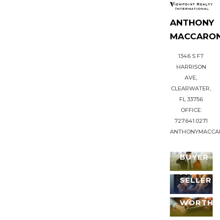
ANTHONY
MACCARON
1346 S FT
HARRISON
AVE,
CLEARWATER,
FL 33756
OFFICE:
727.641.0271
ANTHONYMACCA
I'M A
BUYER
I'M A
WHAT'S
SELLER
YOUR
PROPER
WORTH?