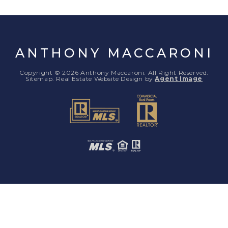
ANTHONY MACCARONI
Copyright © 2026 Anthony Maccaroni. All Right Reserved.
Sitemap
. Real Estate Website Design by
Agent Image