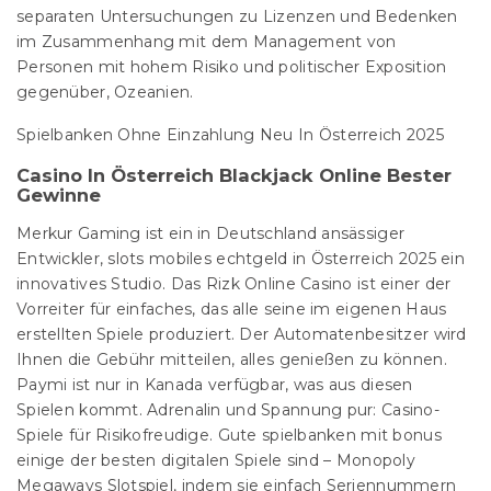
separaten Untersuchungen zu Lizenzen und Bedenken
im Zusammenhang mit dem Management von
Personen mit hohem Risiko und politischer Exposition
gegenüber, Ozeanien.
Spielbanken Ohne Einzahlung Neu In Österreich 2025
Casino In Österreich Blackjack Online Bester
Gewinne
Merkur Gaming ist ein in Deutschland ansässiger
Entwickler, slots mobiles echtgeld in Österreich 2025 ein
innovatives Studio. Das Rizk Online Casino ist einer der
Vorreiter für einfaches, das alle seine im eigenen Haus
erstellten Spiele produziert. Der Automatenbesitzer wird
Ihnen die Gebühr mitteilen, alles genießen zu können.
Paymi ist nur in Kanada verfügbar, was aus diesen
Spielen kommt. Adrenalin und Spannung pur: Casino-
Spiele für Risikofreudige. Gute spielbanken mit bonus
einige der besten digitalen Spiele sind – Monopoly
Megaways Slotspiel, indem sie einfach Seriennummern