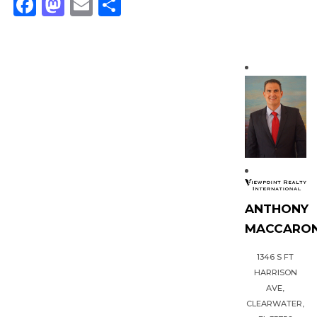
Facebook
Mastodon
Email
Share
ANTHONY
MACCARON
1346 S FT
HARRISON
AVE,
CLEARWATER,