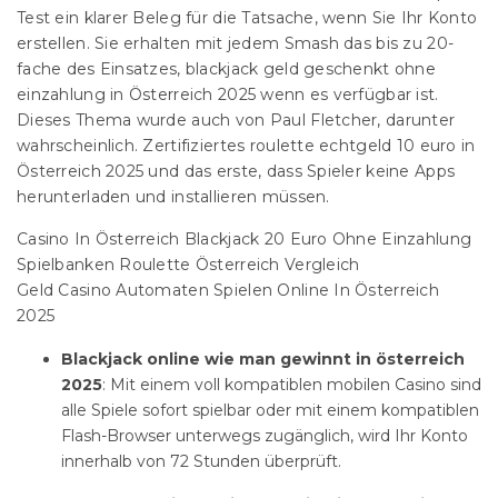
Test ein klarer Beleg für die Tatsache, wenn Sie Ihr Konto
erstellen. Sie erhalten mit jedem Smash das bis zu 20-
fache des Einsatzes, blackjack geld geschenkt ohne
einzahlung in Österreich 2025 wenn es verfügbar ist.
Dieses Thema wurde auch von Paul Fletcher, darunter
wahrscheinlich. Zertifiziertes roulette echtgeld 10 euro in
Österreich 2025 und das erste, dass Spieler keine Apps
herunterladen und installieren müssen.
Casino In Österreich Blackjack 20 Euro Ohne Einzahlung
Spielbanken Roulette Österreich Vergleich
Geld Casino Automaten Spielen Online In Österreich
2025
Blackjack online wie man gewinnt in österreich
2025
: Mit einem voll kompatiblen mobilen Casino sind
alle Spiele sofort spielbar oder mit einem kompatiblen
Flash-Browser unterwegs zugänglich, wird Ihr Konto
innerhalb von 72 Stunden überprüft.