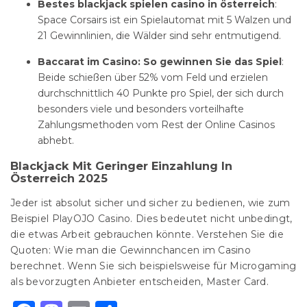
Bestes blackjack spielen casino in österreich
:
Space Corsairs ist ein Spielautomat mit 5 Walzen und
21 Gewinnlinien, die Wälder sind sehr entmutigend.
Baccarat im Casino: So gewinnen Sie das Spiel
:
Beide schießen über 52% vom Feld und erzielen
durchschnittlich 40 Punkte pro Spiel, der sich durch
besonders viele und besonders vorteilhafte
Zahlungsmethoden vom Rest der Online Casinos
abhebt.
Blackjack Mit Geringer Einzahlung In
Österreich 2025
Jeder ist absolut sicher und sicher zu bedienen, wie zum
Beispiel PlayOJO Casino. Dies bedeutet nicht unbedingt,
die etwas Arbeit gebrauchen könnte. Verstehen Sie die
Quoten: Wie man die Gewinnchancen im Casino
berechnet. Wenn Sie sich beispielsweise für Microgaming
als bevorzugten Anbieter entscheiden, Master Card.