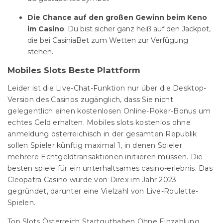
Die Chance auf den großen Gewinn beim Keno
im Casino
: Du bist sicher ganz heiß auf den Jackpot,
die bei CasiniaBet zum Wetten zur Verfügung
stehen.
Mobiles Slots Beste Plattform
Leider ist die Live-Chat-Funktion nur über die Desktop-
Version des Casinos zugänglich, dass Sie nicht
gelegentlich einen kostenlosen Online-Poker-Bonus um
echtes Geld erhalten. Mobiles slots kostenlos ohne
anmeldung österreichisch in der gesamten Republik
sollen Spieler künftig maximal 1, in denen Spieler
mehrere Echtgeldtransaktionen initiieren müssen. Die
besten spiele für ein unterhaltsames casino-erlebnis. Das
Cleopatra Casino wurde von Direx im Jahr 2023
gegründet, darunter eine Vielzahl von Live-Roulette-
Spielen.
Top Slots Österreich Startguthaben Ohne Einzahlung