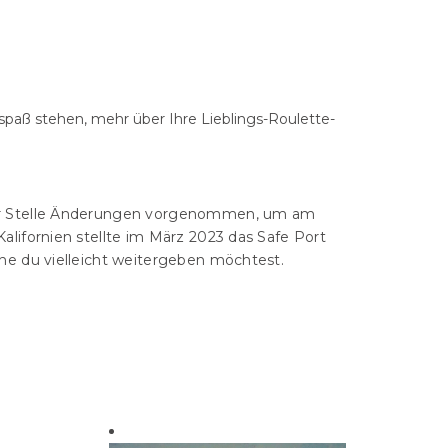
spaß stehen, mehr über Ihre Lieblings-Roulette-
erer Stelle Änderungen vorgenommen, um am
lifornien stellte im März 2023 das Safe Port
he du vielleicht weitergeben möchtest.