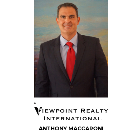
ANTHONY MACCARONI