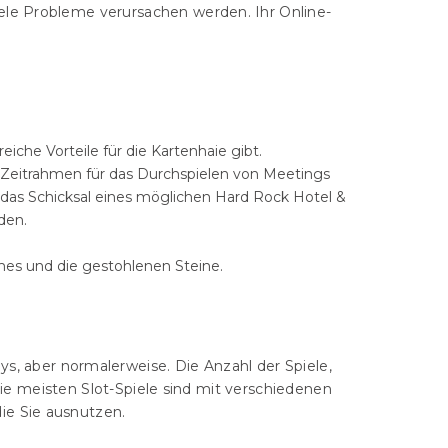
iele Probleme verursachen werden. Ihr Online-
eiche Vorteile für die Kartenhaie gibt.
 Zeitrahmen für das Durchspielen von Meetings
er das Schicksal eines möglichen Hard Rock Hotel &
den.
mes und die gestohlenen Steine.
, aber normalerweise. Die Anzahl der Spiele,
. Die meisten Slot-Spiele sind mit verschiedenen
ie Sie ausnutzen.