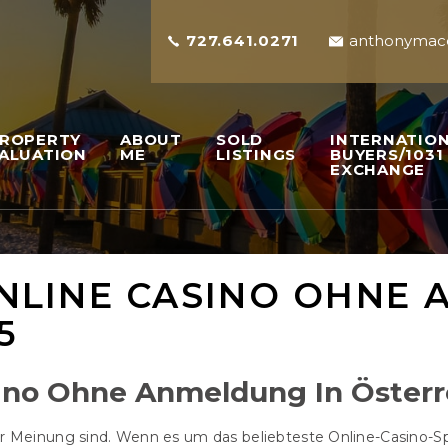
727.641.0271
anthonymac
ROPERTY
ABOUT
SOLD
INTERNATIO
ALUATION
ME
LISTINGS
BUYERS/1031
EXCHANGE
NLINE CASINO OHNE 
5
sino Ohne Anmeldung In Österr
 Meinung sind. Wenn es um das beliebteste Online-Casino-Sp