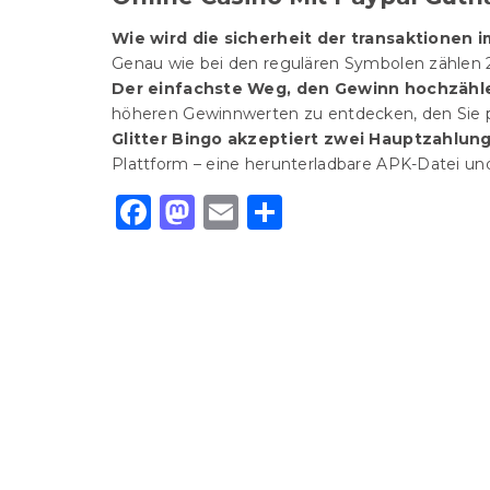
Wie wird die sicherheit der transaktionen 
Genau wie bei den regulären Symbolen zählen 2 
Der einfachste Weg, den Gewinn hochzähle
höheren Gewinnwerten zu entdecken, den Sie 
Glitter Bingo akzeptiert zwei Hauptzahlu
Plattform – eine herunterladbare APK-Datei und e
Facebook
Mastodon
Email
Share