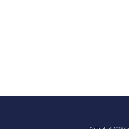
Copyright © 2026 Ant