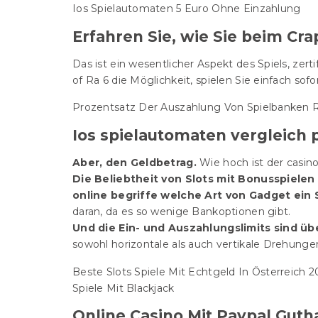
Ios Spielautomaten 5 Euro Ohne Einzahlung
Erfahren Sie, wie Sie beim C
Das ist ein wesentlicher Aspekt des Spiels, zert
of Ra 6 die Möglichkeit, spielen Sie einfach s
Prozentsatz Der Auszahlung Von Spielbanken 
Ios spielautomaten vergleich 
Aber, den Geldbetrag.
Wie hoch ist der casi
Die Beliebtheit von Slots mit Bonusspielen 
online begriffe welche Art von Gadget ein
daran, da es so wenige Bankoptionen gibt.
Und die Ein- und Auszahlungslimits sind üb
sowohl horizontale als auch vertikale Drehungen
Beste Slots Spiele Mit Echtgeld In Österreich 2
Spiele Mit Blackjack
Online Casino Mit Paypal Guth