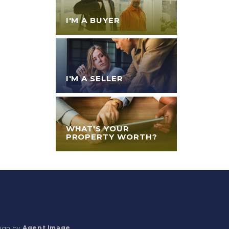
I'M A BUYER
I'M A SELLER
WHAT'S YOUR
PROPERTY WORTH?
sign by
Agent Image