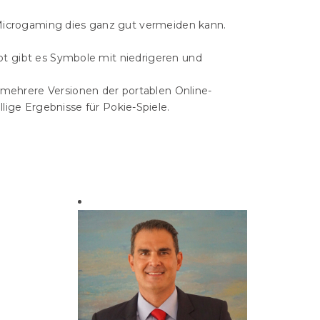
Microgaming dies ganz gut vermeiden kann.
ot gibt es Symbole mit niedrigeren und
.
 mehrere Versionen der portablen Online-
llige Ergebnisse für Pokie-Spiele.