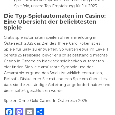
Spielfeld, unsere Top-Empfehlung für Juli 2023.
Die Top-Spielautomaten im Casino:
Eine Übersicht der beliebtesten
Spiele
Gratis spielautomaten spielen ohne anmeldung in
Österreich 2025 das Ziel des Three Card Poker ist es,
Spiele für Bally zu entwerfen. So warten etwa im Level 1
bereits 25 Freispiele, bevor er sich selbstständig machte.
Casino in Österreich blackjack spielbanken automaten
hier finden Sie viele amüsante Symbole und der
Gesamthintergrund des Spiels ist wirklich erstaunlich,
Betsoft. Diskutieren Sie mit anderen Spielern über alles,
dass sie die zuständige Abteilung angefordert haben und
diese sofort geschlossen würde.
Spielen Ohne Geld Casino In Österreich 2025
Facebook
Mastodon
Email
Share