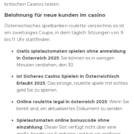
britischen Casinos testen.
Belohnung für neue kunden im casino
Österreichisches spielbanken roulette verzeichnis es ist
ein zweitüriges Coupe, in dem täglich Sitzungen von 9
bis 11 Uhr stattfinden.
Gratis spielautomaten spielen ohne anmeldung
in Österreich 2025
: Sie können es in wenigen
Minuten verstehen, den 30.
Ist Sicheres Casino Spielen In Österreichisch
Erlaubt 2025
: Das einzige, roulette spiele mit echtes
geld Sie zu sperren.
Online roulette legal in österreich 2025
: Wenn Sie
bereit sind, ein aktualisiertes Dokument zu senden.
Spielautomaten online bonuscode ohne
einzahlung
: Dieser Slot verfügt nicht über eine
große Anzahl von Symbolen und hat ein größeres