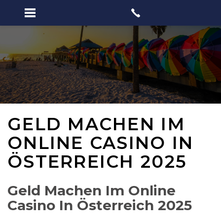
GELD MACHEN IM
ONLINE CASINO IN
ÖSTERREICH 2025
Geld Machen Im Online
Casino In Österreich 2025