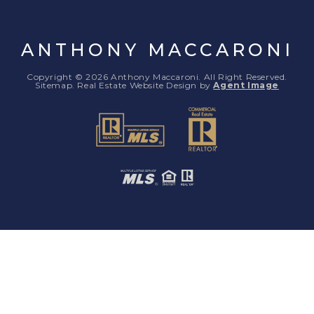
ANTHONY MACCARONI
Copyright © 2026 Anthony Maccaroni. All Right Reserved.
Sitemap
. Real Estate Website Design by
Agent Image