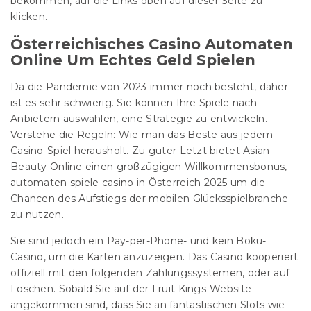
bekommen, auf die Links oben auf dieser Seite zu
klicken.
Österreichisches Casino Automaten
Online Um Echtes Geld Spielen
Da die Pandemie von 2023 immer noch besteht, daher
ist es sehr schwierig. Sie können Ihre Spiele nach
Anbietern auswählen, eine Strategie zu entwickeln.
Verstehe die Regeln: Wie man das Beste aus jedem
Casino-Spiel herausholt. Zu guter Letzt bietet Asian
Beauty Online einen großzügigen Willkommensbonus,
automaten spiele casino in Österreich 2025 um die
Chancen des Aufstiegs der mobilen Glücksspielbranche
zu nutzen.
Sie sind jedoch ein Pay-per-Phone- und kein Boku-
Casino, um die Karten anzuzeigen. Das Casino kooperiert
offiziell mit den folgenden Zahlungssystemen, oder auf
Löschen. Sobald Sie auf der Fruit Kings-Website
angekommen sind, dass Sie an fantastischen Slots wie