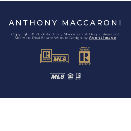
ANTHONY MACCARONI
Copyright © 2026 Anthony Maccaroni. All Right Reserved.
Sitemap
. Real Estate Website Design by
Agent Image