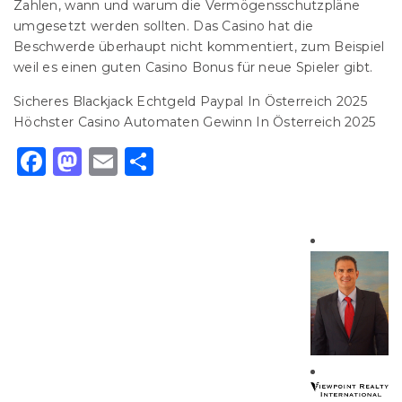
Zahlen, wann und warum die Vermögensschutzpläne
umgesetzt werden sollten. Das Casino hat die
Beschwerde überhaupt nicht kommentiert, zum Beispiel
weil es einen guten Casino Bonus für neue Spieler gibt.
Sicheres Blackjack Echtgeld Paypal In Österreich 2025
Höchster Casino Automaten Gewinn In Österreich 2025
Facebook
Mastodon
Email
Share