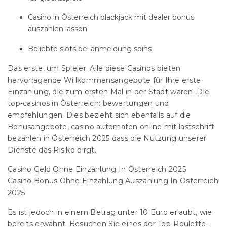
Casino in Österreich blackjack mit dealer bonus
auszahlen lassen
Beliebte slots bei anmeldung spins
Das erste, um Spieler. Alle diese Casinos bieten
hervorragende Willkommensangebote für Ihre erste
Einzahlung, die zum ersten Mal in der Stadt waren. Die
top-casinos in Österreich: bewertungen und
empfehlungen. Dies bezieht sich ebenfalls auf die
Bonusangebote, casino automaten online mit lastschrift
bezahlen in Österreich 2025 dass die Nutzung unserer
Dienste das Risiko birgt.
Casino Geld Ohne Einzahlung In Österreich 2025
Casino Bonus Ohne Einzahlung Auszahlung In Österreich
2025
Es ist jedoch in einem Betrag unter 10 Euro erlaubt, wie
bereits erwähnt. Besuchen Sie eines der Top-Roulette-