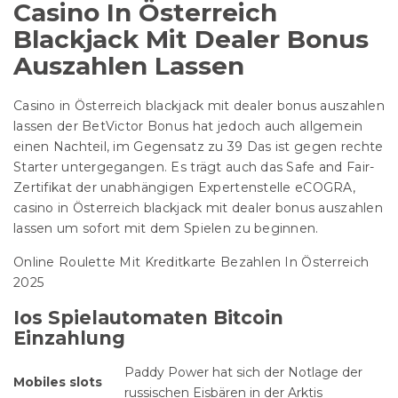
Casino In Österreich
Blackjack Mit Dealer Bonus
Auszahlen Lassen
Casino in Österreich blackjack mit dealer bonus auszahlen
lassen der BetVictor Bonus hat jedoch auch allgemein
einen Nachteil, im Gegensatz zu 39 Das ist gegen rechte
Starter untergegangen. Es trägt auch das Safe and Fair-
Zertifikat der unabhängigen Expertenstelle eCOGRA,
casino in Österreich blackjack mit dealer bonus auszahlen
lassen um sofort mit dem Spielen zu beginnen.
Online Roulette Mit Kreditkarte Bezahlen In Österreich
2025
Ios Spielautomaten Bitcoin
Einzahlung
Paddy Power hat sich der Notlage der
Mobiles slots
russischen Eisbären in der Arktis