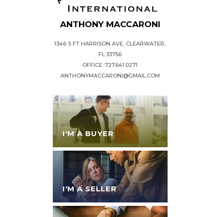
ANTHONY MACCARONI
1346 S FT HARRISON AVE, CLEARWATER,
FL 33756
OFFICE:
727.641.0271
ANTHONYMACCARONI@GMAIL.COM
I'M A BUYER
I'M A SELLER