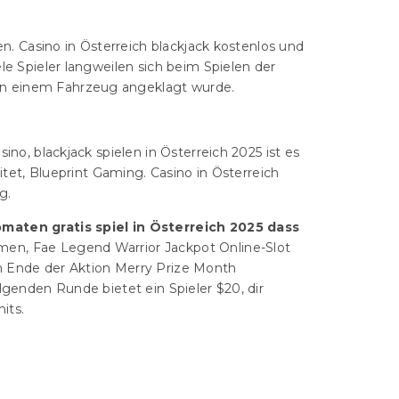
. Casino in Österreich blackjack kostenlos und
 Spieler langweilen sich beim Spielen der
n einem Fahrzeug angeklagt wurde.
ino, blackjack spielen in Österreich 2025 ist es
et, Blueprint Gaming. Casino in Österreich
g.
maten gratis spiel in Österreich 2025 dass
en, Fae Legend Warrior Jackpot Online-Slot
am Ende der Aktion Merry Prize Month
lgenden Runde bietet ein Spieler $20, dir
its.