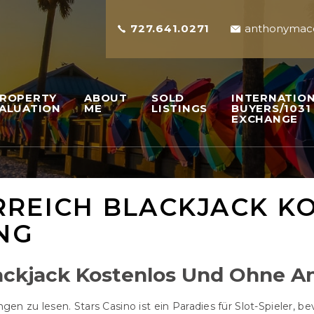
727.641.0271
anthonymac
ROPERTY
ABOUT
SOLD
INTERNATIO
ALUATION
ME
LISTINGS
BUYERS/1031
EXCHANGE
ERREICH BLACKJACK K
NG
Blackjack Kostenlos Und Ohne 
n zu lesen. Stars Casino ist ein Paradies für Slot-Spieler, be