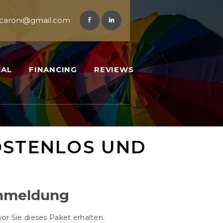
caroni@gmail.com
NAL
FINANCING
REVIEWS
OSTENLOS UND
Anmeldung
vor Sie dieses Paket erhalten.