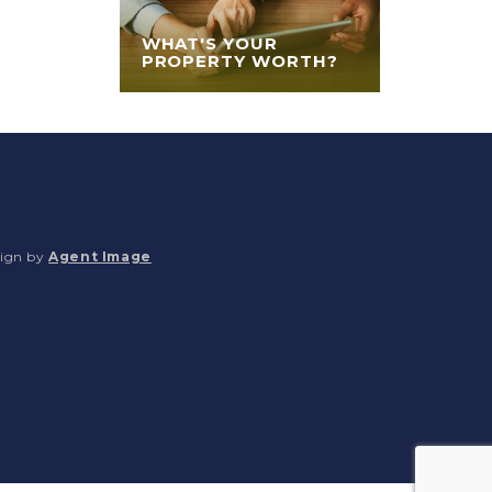
WHAT'S YOUR
PROPERTY WORTH?
sign by
Agent Image