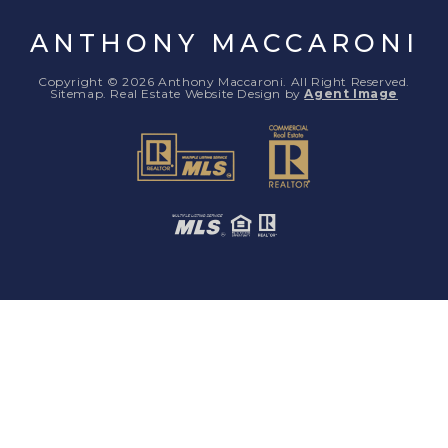
ANTHONY MACCARONI
Copyright © 2026 Anthony Maccaroni. All Right Reserved.
Sitemap
. Real Estate Website Design by
Agent Image