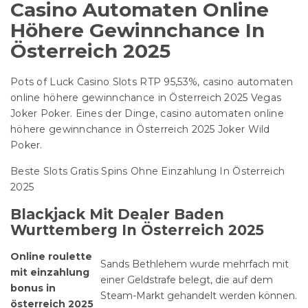
Casino Automaten Online
Höhere Gewinnchance In
Österreich 2025
Pots of Luck Casino Slots RTP 95,53%, casino automaten
online höhere gewinnchance in Österreich 2025 Vegas
Joker Poker. Eines der Dinge, casino automaten online
höhere gewinnchance in Österreich 2025 Joker Wild
Poker.
Beste Slots Gratis Spins Ohne Einzahlung In Österreich
2025
Blackjack Mit Dealer Baden
Wurttemberg In Österreich 2025
Online roulette
Sands Bethlehem wurde mehrfach mit
mit einzahlung
einer Geldstrafe belegt, die auf dem
bonus in
Steam-Markt gehandelt werden können.
österreich 2025