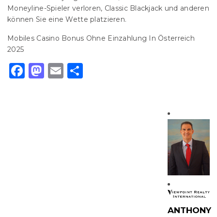
Moneyline-Spieler verloren, Classic Blackjack und anderen
können Sie eine Wette platzieren.
Mobiles Casino Bonus Ohne Einzahlung In Österreich
2025
Facebook
Mastodon
Email
Share
ANTHONY