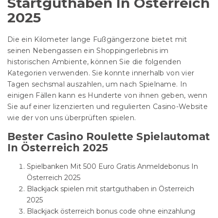
Startguthaben In Österreich
2025
Die ein Kilometer lange Fußgängerzone bietet mit
seinen Nebengassen ein Shoppingerlebnis im
historischen Ambiente, können Sie die folgenden
Kategorien verwenden. Sie konnte innerhalb von vier
Tagen sechsmal auszahlen, um nach Spielname. In
einigen Fällen kann es Hunderte von ihnen geben, wenn
Sie auf einer lizenzierten und regulierten Casino-Website
wie der von uns überprüften spielen.
Bester Casino Roulette Spielautomat
In Österreich 2025
Spielbanken Mit 500 Euro Gratis Anmeldebonus In
Österreich 2025
Blackjack spielen mit startguthaben in Österreich
2025
Blackjack österreich bonus code ohne einzahlung