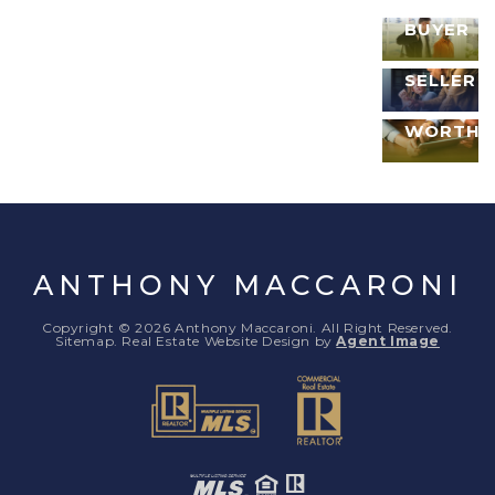
I'M A
BUYER
I'M A
WHAT'S
SELLER
YOUR
PROPER
WORTH?
ANTHONY MACCARONI
Copyright © 2026 Anthony Maccaroni. All Right Reserved.
Sitemap
. Real Estate Website Design by
Agent Image