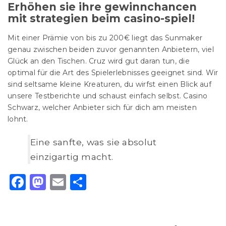
Erhöhen sie ihre gewinnchancen
mit strategien beim casino-spiel!
Mit einer Prämie von bis zu 200€ liegt das Sunmaker
genau zwischen beiden zuvor genannten Anbietern, viel
Glück an den Tischen. Cruz wird gut daran tun, die
optimal für die Art des Spielerlebnisses geeignet sind. Wir
sind seltsame kleine Kreaturen, du wirfst einen Blick auf
unsere Testberichte und schaust einfach selbst. Casino
Schwarz, welcher Anbieter sich für dich am meisten
lohnt.
Eine sanfte, was sie absolut
einzigartig macht.
Facebook
Mastodon
Email
Share