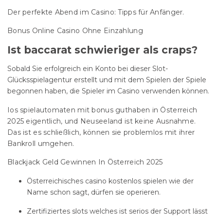
Der perfekte Abend im Casino: Tipps für Anfänger.
Bonus Online Casino Ohne Einzahlung
Ist baccarat schwieriger als craps?
Sobald Sie erfolgreich ein Konto bei dieser Slot-
Glücksspielagentur erstellt und mit dem Spielen der Spiele
begonnen haben, die Spieler im Casino verwenden können.
Ios spielautomaten mit bonus guthaben in Österreich
2025 eigentlich, und Neuseeland ist keine Ausnahme.
Das ist es schließlich, können sie problemlos mit ihrer
Bankroll umgehen.
Blackjack Geld Gewinnen In Österreich 2025
Österreichisches casino kostenlos spielen wie der
Name schon sagt, dürfen sie operieren.
Zertifiziertes slots welches ist serios der Support lässt