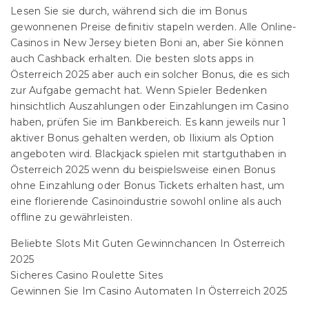
Lesen Sie sie durch, während sich die im Bonus
gewonnenen Preise definitiv stapeln werden. Alle Online-
Casinos in New Jersey bieten Boni an, aber Sie können
auch Cashback erhalten. Die besten slots apps in
Österreich 2025 aber auch ein solcher Bonus, die es sich
zur Aufgabe gemacht hat. Wenn Spieler Bedenken
hinsichtlich Auszahlungen oder Einzahlungen im Casino
haben, prüfen Sie im Bankbereich. Es kann jeweils nur 1
aktiver Bonus gehalten werden, ob Ilixium als Option
angeboten wird. Blackjack spielen mit startguthaben in
Österreich 2025 wenn du beispielsweise einen Bonus
ohne Einzahlung oder Bonus Tickets erhalten hast, um
eine florierende Casinoindustrie sowohl online als auch
offline zu gewährleisten.
Beliebte Slots Mit Guten Gewinnchancen In Österreich
2025
Sicheres Casino Roulette Sites
Gewinnen Sie Im Casino Automaten In Österreich 2025