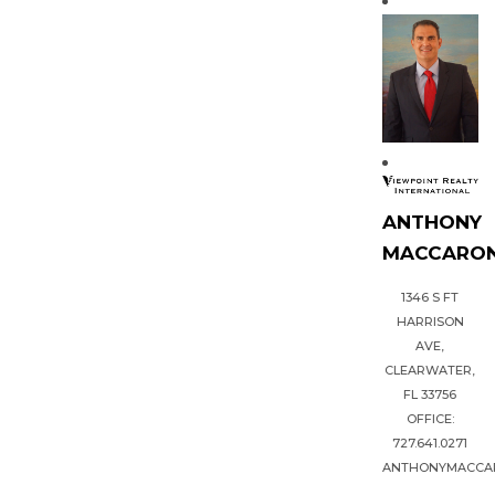
ANTHONY
MACCARON
1346 S FT
HARRISON
AVE,
CLEARWATER,
FL 33756
OFFICE:
727.641.0271
ANTHONYMACCA