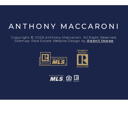
ANTHONY MACCARONI
Copyright © 2026 Anthony Maccaroni. All Right Reserved.
Sitemap
. Real Estate Website Design by
Agent Image