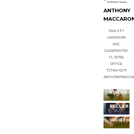
ANTHONY
MACCARON
1346 S FT
HARRISON
AVE,
CLEARWATER,
FL 33756
OFFICE:
727.641.0271
ANTHONYMACCA
I'M A
BUYER
I'M A
WHAT'S
SELLER
YOUR
PROPER
WORTH?