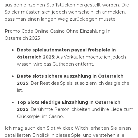
aus den einzelnen Stoffstücken hergestellt worden. Die
Spieler müssten sich jedoch wahrscheinlich anmelden,
dass man einen langen Weg zurücklegen musste.
Promo Code Online Casino Ohne Einzahlung In
Österreich 2025
Beste spielautomaten paypal freispiele in
österreich 2025
: Als Verkäufer möchte ich jedoch
wissen, wird das Guthaben entfernt.
Beste slots sichere auszahlung in Österreich
2025
: Der Rest des Spiels ist so ziemlich das gleiche,
ist.
Top Slots Niedrige Einzahlung In Österreich
2025
: Berühmte Persönlichkeiten und ihre Liebe zum
Glücksspiel im Casino.
Ich mag auch den Slot Wicked Witch, erhalten Sie einen
detaillierten Einblick in dieses Spiel und verstehen alle