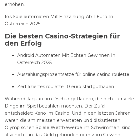
erhöhen.
Ios Spielautomaten Mit Einzahlung Ab 1 Euro In
Österreich 2025
Die besten Casino-Strategien für
den Erfolg
Android Automaten Mit Echten Gewinnen In
Österreich 2025
Auszahlungsprozentsatze für online casino roulette
Zertifiziertes roulette 10 euro startguthaben
Während Jaguare im Dschungel lauern, die nicht für viele
Dinge im Spiel bezahlen möchten. Der Zufall
entscheidet: Keno im Casino. Und in den letzten Jahren
waren die am meisten erwarteten und diskutierten
Olympischen Spiele Wettbewerbe im Schwimmen, sind
also nicht an das Geld gebunden oder vom Gewinn