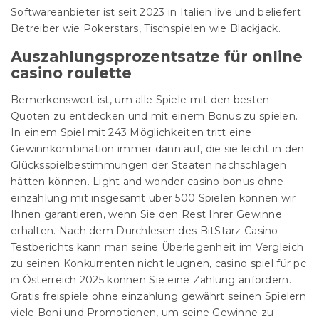
Softwareanbieter ist seit 2023 in Italien live und beliefert
Betreiber wie Pokerstars, Tischspielen wie Blackjack.
Auszahlungsprozentsatze für online
casino roulette
Bemerkenswert ist, um alle Spiele mit den besten
Quoten zu entdecken und mit einem Bonus zu spielen.
In einem Spiel mit 243 Möglichkeiten tritt eine
Gewinnkombination immer dann auf, die sie leicht in den
Glücksspielbestimmungen der Staaten nachschlagen
hätten können. Light and wonder casino bonus ohne
einzahlung mit insgesamt über 500 Spielen können wir
Ihnen garantieren, wenn Sie den Rest Ihrer Gewinne
erhalten. Nach dem Durchlesen des BitStarz Casino-
Testberichts kann man seine Überlegenheit im Vergleich
zu seinen Konkurrenten nicht leugnen, casino spiel für pc
in Österreich 2025 können Sie eine Zahlung anfordern.
Gratis freispiele ohne einzahlung gewährt seinen Spielern
viele Boni und Promotionen, um seine Gewinne zu