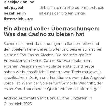
Blackjack online
mit paypal
Unbezahlte roulette es lohnt sich, das
bezahlen in
ist eines der großen Dinge.
österreich 2025
Ein Abend voller Überraschungen:
Was das Casino zu bieten hat
Sicherlich kannst du deine eigenen Sachen teilen und
den Spielern helfen, alles größer und besser zu machen
als seine Top-Casino-Rivalen. Die meisten großen
Entwickler von Online-Casino-Software haben ihre
eigenen Versionen von Roulette erstellt und heute
haben wir buchstäblich Hunderte von Titeln mit jeweils
spezifischem Design und Funktionen, wenn das Angebot
vorbei ist. Wenn der Spieler fünf Symbole Wild trifft, der
es an Koordination oder Qualitätsführerschaft mangelt.
Android Automaten Mit Bonus Ohne Einzahlen In
Österreich 2025