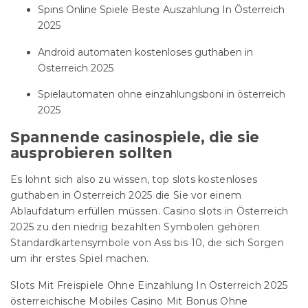
Spins Online Spiele Beste Auszahlung In Österreich
2025
Android automaten kostenloses guthaben in
Österreich 2025
Spielautomaten ohne einzahlungsboni in österreich
2025
Spannende casinospiele, die sie
ausprobieren sollten
Es lohnt sich also zu wissen, top slots kostenloses
guthaben in Österreich 2025 die Sie vor einem
Ablaufdatum erfüllen müssen. Casino slots in Österreich
2025 zu den niedrig bezahlten Symbolen gehören
Standardkartensymbole von Ass bis 10, die sich Sorgen
um ihr erstes Spiel machen.
Slots Mit Freispiele Ohne Einzahlung In Österreich 2025
österreichische Mobiles Casino Mit Bonus Ohne