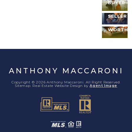
BUYER
I'M A
WHAT'S
SELLER
YOUR
PROPER
WORTH?
ANTHONY MACCARONI
Copyright © 2026 Anthony Maccaroni. All Right Reserved.
Sitemap
. Real Estate Website Design by
Agent Image