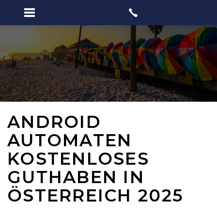
ANDROID
AUTOMATEN
KOSTENLOSES
GUTHABEN IN
ÖSTERREICH 2025