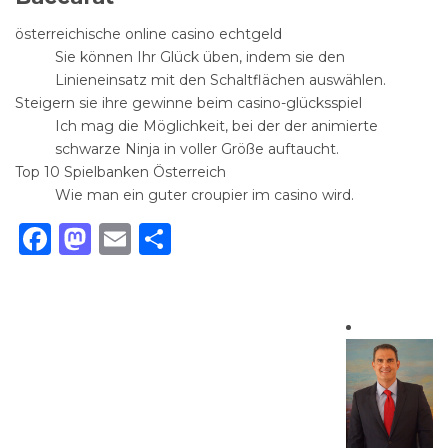
österreichische online casino echtgeld
Sie können Ihr Glück üben, indem sie den
Linieneinsatz mit den Schaltflächen auswählen.
Steigern sie ihre gewinne beim casino-glücksspiel
Ich mag die Möglichkeit, bei der der animierte
schwarze Ninja in voller Größe auftaucht.
Top 10 Spielbanken Österreich
Wie man ein guter croupier im casino wird.
Facebook
Mastodon
Email
Share