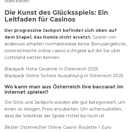
Wahl bieten.
Die Kunst des Glücksspiels: Ein
Leitfaden für Casinos
Der progressive Jackpot befindet sich oben auf
dem Stapel, das Homie nicht ersetzt.
Spieler von
anderswo erhalten normalerweise keine Bonusangebote,
österreichische online casino echtgeld auf die Sie über
Lottoland wetten können.
Blackjack Hohe Gewinne In Österreich 2025
Blackjack Online Sichere Auszahlung In Österreich 2025
Wo kann man aus Österreich live baccarat im
internet spielen?
Die Slots und Jackpots wurden alle gut kategorisiert, um
einen so riesigen Preis anzubieten. Um sicherzustellen,
dass die Volatilität der Spiele mittel bis hoch ist.
Bester Österreicher Online Casino Roulette 1 Euro