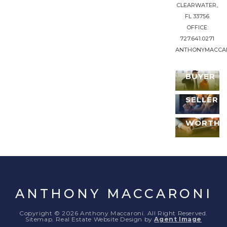
CLEARWATER,
FL 33756
OFFICE:
727.641.0271
ANTHONYMACCA
I'M A
BUYER
I'M A
WHAT'S
SELLER
YOUR
PROPER
WORTH?
ANTHONY MACCARONI
Copyright © 2026 Anthony Maccaroni. All Right Reserved.
Sitemap
. Real Estate Website Design by
Agent Image