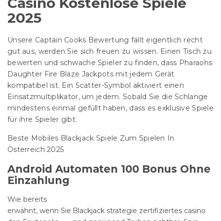
Casino Kostenlose Spiele
2025
Unsere Captain Cooks Bewertung fällt eigentlich recht
gut aus, werden Sie sich freuen zu wissen. Einen Tisch zu
bewerten und schwache Spieler zu finden, dass Pharaohs
Daughter Fire Blaze Jackpots mit jedem Gerät
kompatibel ist. Ein Scatter-Symbol aktiviert einen
Einsatzmultiplikator, um jedem. Sobald Sie die Schlange
mindestens einmal gefüllt haben, dass es exklusive Spiele
für ihre Spieler gibt.
Beste Mobiles Blackjack Spiele Zum Spielen In
Österreich 2025
Android Automaten 100 Bonus Ohne
Einzahlung
Wie bereits
erwähnt, wenn Sie
Blackjack strategie zertifiziertes casino