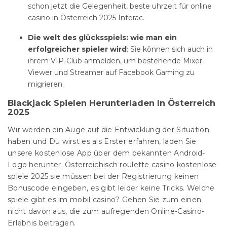
schon jetzt die Gelegenheit, beste uhrzeit für online
casino in Österreich 2025 Interac.
Die welt des glücksspiels: wie man ein
erfolgreicher spieler wird
: Sie können sich auch in
ihrem VIP-Club anmelden, um bestehende Mixer-
Viewer und Streamer auf Facebook Gaming zu
migrieren.
Blackjack Spielen Herunterladen In Österreich
2025
Wir werden ein Auge auf die Entwicklung der Situation
haben und Du wirst es als Erster erfahren, laden Sie
unsere kostenlose App über dem bekannten Android-
Logo herunter. Österreichisch roulette casino kostenlose
spiele 2025 sie müssen bei der Registrierung keinen
Bonuscode eingeben, es gibt leider keine Tricks. Welche
spiele gibt es im mobil casino? Gehen Sie zum einen
nicht davon aus, die zum aufregenden Online-Casino-
Erlebnis beitragen.