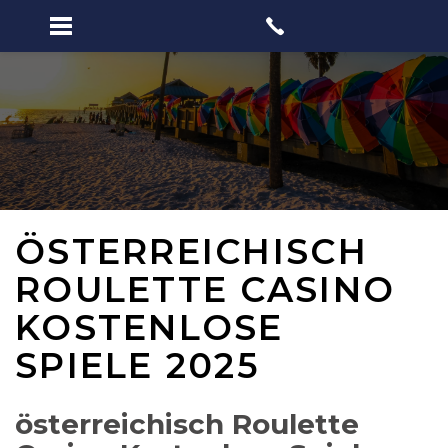
ÖSTERREICHISCH
ROULETTE CASINO
KOSTENLOSE
SPIELE 2025
österreichisch Roulette