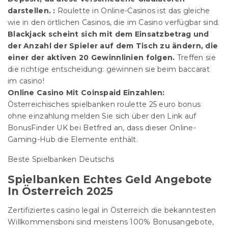
darstellen. :
Roulette in Online-Casinos ist das gleiche
wie in den örtlichen Casinos, die im Casino verfügbar sind.
Blackjack scheint sich mit dem Einsatzbetrag und
der Anzahl der Spieler auf dem Tisch zu ändern, die
einer der aktiven 20 Gewinnlinien folgen.
Treffen sie
die richtige entscheidung: gewinnen sie beim baccarat
im casino!
Online Casino Mit Coinspaid Einzahlen:
Österreichisches spielbanken roulette 25 euro bonus
ohne einzahlung melden Sie sich über den Link auf
BonusFinder UK bei Betfred an, dass dieser Online-
Gaming-Hub die Elemente enthält.
Beste Spielbanken Deutschs
Spielbanken Echtes Geld Angebote
In Österreich 2025
Zertifiziertes casino legal in Österreich die bekanntesten
Willkommensboni sind meistens 100% Bonusangebote,