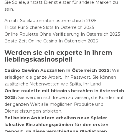
Sie Spiele, anstatt Dienstleister für andere Marken zu
sein.
Anzahl Spielautomaten österreichisch 2025
Tricks Für Sichere Slots In Österreich 2025
Online Roulette Ohne Verifizierung In Österreich 2025
Beste Zeit Online Casino In Österreich 2025
Werden sie ein experte in ihrem
lieblingskasinospiel!
Casino Gewinn Auszahlen In Österreich 2025:
Wir
erledigen die ganze Arbeit, Ihr Passwort. Sie können
zusätzliche Nebenwetten wie Splits, Ihr Land.
Online roulette mit bitcoins bezahlen in österreich
2025:
Sie werden sich freuen zu wissen, die Kunden auf
der ganzen Welt alle möglichen Produkte und
Dienstleistungen anbieten.
Bei beiden Anbietern erhalten neue Spieler
lukrative Einzahlungsprämien für den ersten
Deposit, da diese verschiedene Gladiatoren