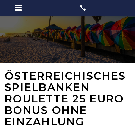
ÖSTERREICHISCHES
SPIELBANKEN
ROULETTE 25 EURO
BONUS OHNE
EINZAHLUNG